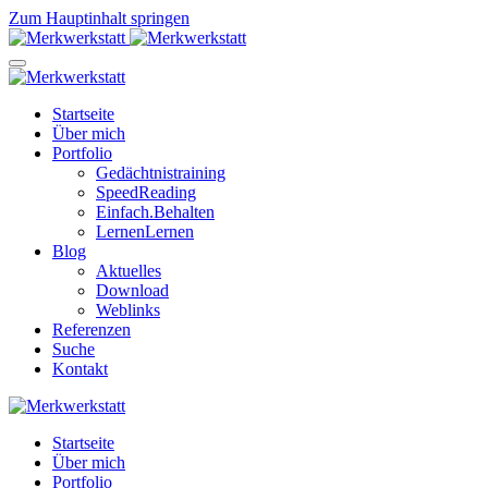
Zum Hauptinhalt springen
Startseite
Über mich
Portfolio
Gedächtnistraining
SpeedReading
Einfach.Behalten
LernenLernen
Blog
Aktuelles
Download
Weblinks
Referenzen
Suche
Kontakt
Startseite
Über mich
Portfolio